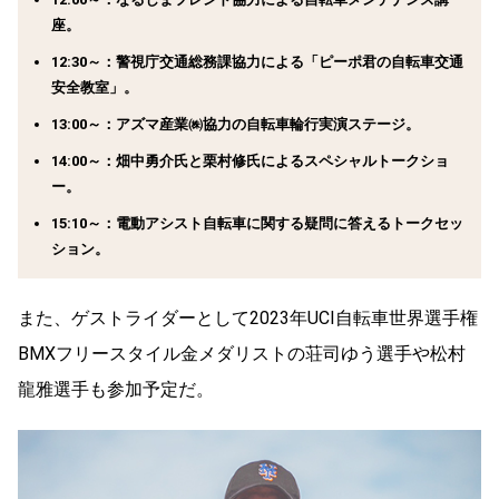
座。
12:30～：
警視庁交通総務課協力による「ピーポ君の自転車交通
安全教室」。
13:00～：
アズマ産業㈱協力の自転車輪行実演ステージ。
14:00～：
畑中勇介氏と栗村修氏によるスペシャルトークショ
ー。
15:10～：
電動アシスト自転車に関する疑問に答えるトークセッ
ション。
また、ゲストライダーとして2023年UCI自転車世界選手権
BMXフリースタイル金メダリストの荘司ゆう選手や松村
龍雅選手も参加予定だ。