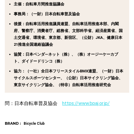
主催：
自転車月間推進協議会
事務局：
（一財）日本自転車普及協会
後援：
自転車活用推進議員連盟、自転車活用推進本部、内閣
府、警察庁、消費者庁、総務省、文部科学省、経済産業省、国
土交通省、環境省、東京都、新宿区、（公財）JKA、健康日本
21推進全国連絡協議会
協賛：
日本ベンダ―ネット（株）、（株）オージーケーカブ
ト、ダイドードリンコ（株）
協力：
（一社）全日本フリースタイルBMX連盟、（一財）日本
サイクルスポーツセンター、（公財）日本サイクリング協会、
東京サイクリング協会、（特非）自転車活用推進研究会
問：
日本自転車普及協会
https://www.bpaj.or.jp/
BRAND :
Bicycle Club