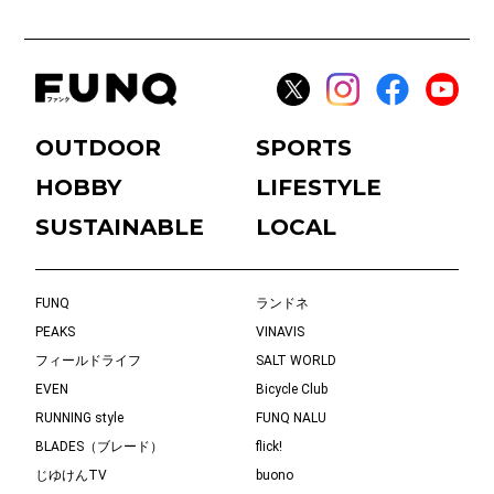
OUTDOOR
SPORTS
HOBBY
LIFESTYLE
SUSTAINABLE
LOCAL
FUNQ
ランドネ
PEAKS
VINAVIS
フィールドライフ
SALT WORLD
EVEN
Bicycle Club
RUNNING style
FUNQ NALU
BLADES（ブレード）
flick!
じゆけんTV
buono