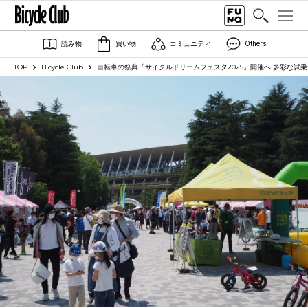
読み物
買い物
コミュニティ
Others
TOP
Bicycle Club
自転車の祭典「サイクルドリームフェスタ2025」開催へ 多彩な試