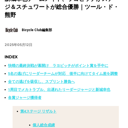
ジ＆スチュワートが総合優勝｜ツール・ド・
熊野
Bicycle Club編集部
2025年05月12日
INDEX
快晴の最終決戦が幕開け ラヨビッチがポイント賞を手中に
5名の逃げにリーダーチームが対応 後半に向けてタイム差を調整
全ての逃げを吸収し、スプリント勝負へ
1周目でメカトラブル、出遅れたリーダージャージと新城幸也
各賞ジャージ獲得者
第4ステージ リザルト
個人総合成績