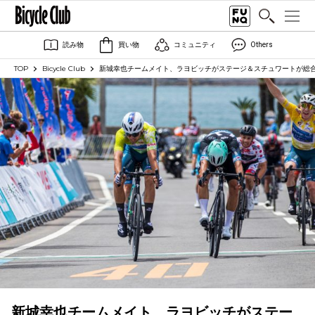
読み物
買い物
コミュニティ
Others
TOP
Bicycle Club
新城幸也チームメイト、ラヨビッチがステージ＆スチュワートが総
新城幸也チームメイト、ラヨビッチがステー