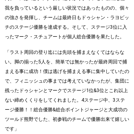
我を負っているという厳しい状況ではあったものの、個々
の強さを発揮し、チームは最終日もドゥシャン・ラヨビッ
チのステージ優勝を達成する。そして、ステージ3位に入
ったマーク・スチュアートが個人総合優勝を果たした。
「ラスト周回の登り迄には先頭を捕まえなくてはならな
い。脚の揃った5人を、簡単では無かったが最終周回で捕
まえる事に成功！僕は逃げを捕まえる事に集中していたの
で、フィニッシュの事までは考えていなかったが、集団に
残ったドゥシャンとマークでステージ1位&3位とこれ以上
ない締めくくりをしてくれました。4ステージ中、3ステ
ージ優勝！！総合優勝&総合ポイントジャージと大成功の
ツールド熊野でした、初参戦のチームで優勝出来て嬉しい
です」