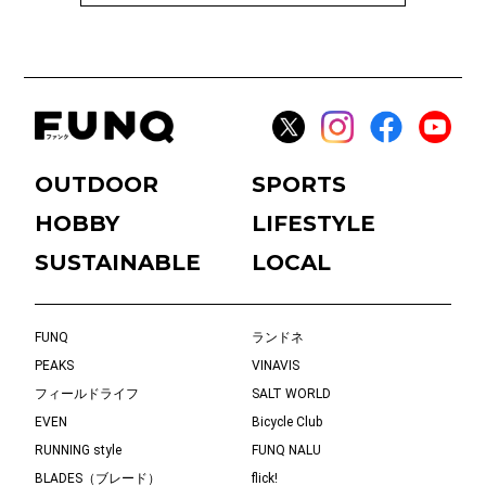
OUTDOOR
SPORTS
HOBBY
LIFESTYLE
SUSTAINABLE
LOCAL
FUNQ
ランドネ
PEAKS
VINAVIS
フィールドライフ
SALT WORLD
EVEN
Bicycle Club
RUNNING style
FUNQ NALU
BLADES（ブレード）
flick!