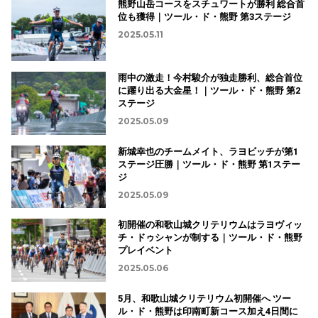
熊野山岳コースをスチュワートが勝利 総合首
位も獲得｜ツール・ド・熊野 第3ステージ
2025.05.11
雨中の激走！今村駿介が独走勝利、総合首位
に躍り出る大金星！｜ツール・ド・熊野 第2
ステージ
2025.05.09
新城幸也のチームメイト、ラヨビッチが第1
ステージ圧勝｜ツール・ド・熊野 第1ステー
ジ
2025.05.09
初開催の和歌山城クリテリウムはラヨヴィッ
チ・ドゥシャンが制する｜ツール・ド・熊野
プレイベント
2025.05.06
5月、和歌山城クリテリウム初開催へ ツー
ル・ド・熊野は印南町新コース加え4日間に