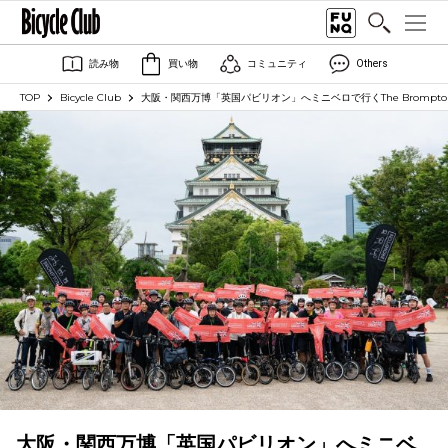
読み物
買い物
コミュニティ
Others
TOP
Bicycle Club
大阪・関西万博「英国パビリオン」へミニベロで行くThe Brompton E
大阪・関西万博「英国パビリオン」へミニベ