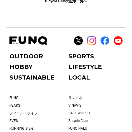
Bicycle Clubの記事一覧へ
OUTDOOR
SPORTS
HOBBY
LIFESTYLE
SUSTAINABLE
LOCAL
FUNQ
ランドネ
PEAKS
VINAVIS
フィールドライフ
SALT WORLD
EVEN
Bicycle Club
RUNNING style
FUNQ NALU