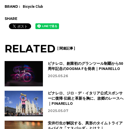
BRAND :
Bicycle Club
SHARE
RELATED
[ 関連記事 ]
ピナレロ、創業初のグランツール制覇から50
周年記念のDOGMA Fを発表｜PINARELLO
2025.05.26
ピナレロ、ジロ・デ・イタリア公式スポンサ
ーに復帰 伝統と革新を胸に、故郷のレースへ
｜PINARELLO
2025.05.07
安井行生が解説する、異形のタイムトライア
ルバイク「エスパーダ」とは？｜