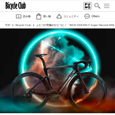
読み物
買い物
コミュニティ
Others
TOP
Bicycle Club
ふたつの究極がひとつに！「NEW DOGMA F Super Record WR