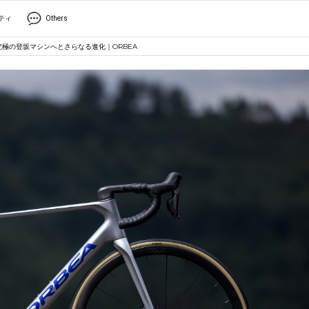
ティ
Others
極の登坂マシンへとさらなる進化｜ORBEA