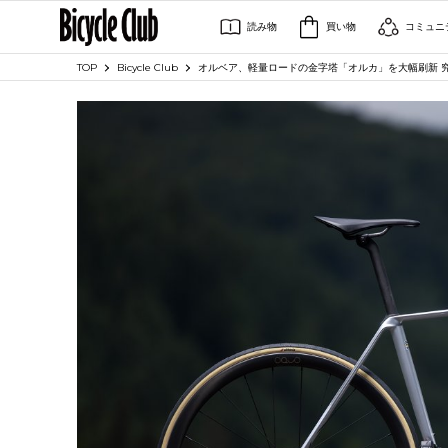
読み物
買い物
コミュニ
TOP
Bicycle Club
オルベア、軽量ロードの金字塔「オルカ」を大幅刷新 究