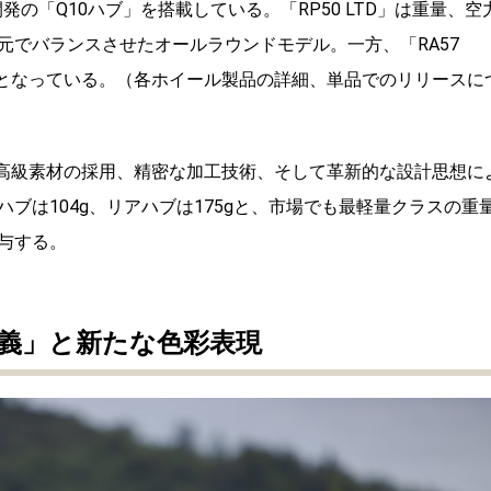
の「Q10ハブ」を搭載している。「RP50 LTD」は重量、空
元でバランスさせたオールラウンドモデル。一方、「RA57
計となっている。（各ホイール製品の詳細、単品でのリリースに
、高級素材の採用、精密な加工技術、そして革新的な設計思想に
ブは104g、リアハブは175gと、市場でも最軽量クラスの重
与する。
義」と新たな色彩表現