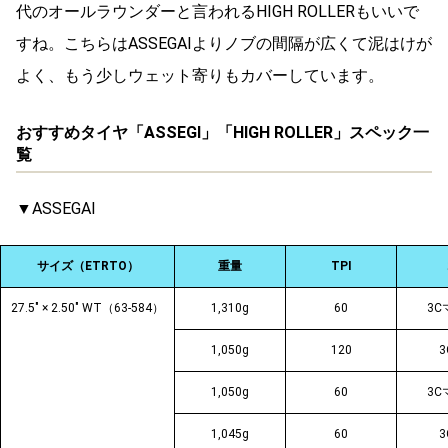
代のオールラウンダーと言われるHIGH ROLLERもいいで
すね。こちらはASSEGAIよりノブの間隔が広くて泥はけが
よく、もう少しウェット寄りもカバーしています。
おすすめタイヤ「ASSEGI」「HIGH ROLLER」スペック一
覧
▼ASSEGAI
サイズ（ETRTO）
重量
TPI
27.5″ × 2.50″ WT（63-584）
1,310g
60
3
1,050g
120
1,050g
60
3
1,045g
60