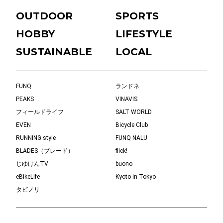
OUTDOOR
SPORTS
HOBBY
LIFESTYLE
SUSTAINABLE
LOCAL
FUNQ
ランドネ
PEAKS
VINAVIS
フィールドライフ
SALT WORLD
EVEN
Bicycle Club
RUNNING style
FUNQ NALU
BLADES（ブレード）
flick!
じゆけんTV
buono
eBikeLife
Kyoto in Tokyo
タビノリ