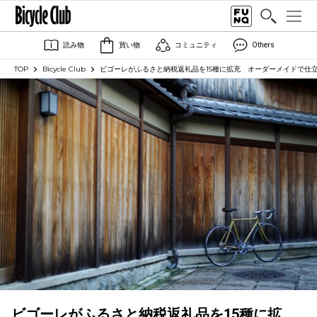
読み物
買い物
コミュニティ
Others
TOP
Bicycle Club
ビゴーレがふるさと納税返礼品を15種に拡充 オーダーメイドで仕立
ビゴーレがふるさと納税返礼品を15種に拡