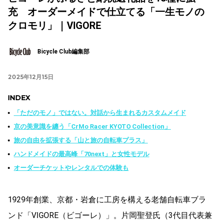
充 オーダーメイドで仕立てる「一生モノの
クロモリ」｜VIGORE
Bicycle Club編集部
2025年12月15日
INDEX
「ただのモノ」ではない。対話から生まれるカスタムメイド
京の美意識を纏う「CrMo Racer KYOTO Collection」
旅の自由を拡張する「山と旅の自転車プラス」
ハンドメイドの最高峰「70next」と女性モデル
オーダーチケットやレンタルでの体験も
1929年創業、京都・岩倉に工房を構える老舗自転車ブラ
ンド「VIGORE（ビゴーレ）」。片岡聖登氏（3代目代表兼