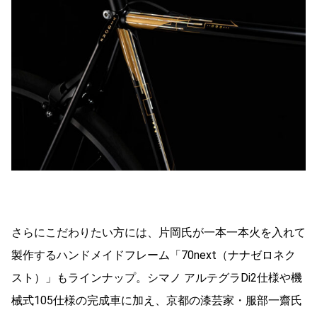
さらにこだわりたい方には、片岡氏が一本一本火を入れて
製作するハンドメイドフレーム「70next（ナナゼロネク
スト）」もラインナップ。シマノ アルテグラDi2仕様や機
械式105仕様の完成車に加え、京都の漆芸家・服部一齋氏