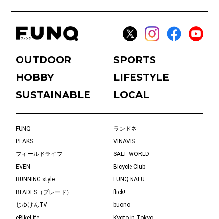
OUTDOOR
SPORTS
HOBBY
LIFESTYLE
SUSTAINABLE
LOCAL
FUNQ
ランドネ
PEAKS
VINAVIS
フィールドライフ
SALT WORLD
EVEN
Bicycle Club
RUNNING style
FUNQ NALU
BLADES（ブレード）
flick!
じゆけんTV
buono
eBikeLife
Kyoto in Tokyo