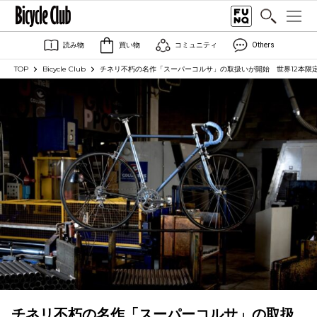
読み物
買い物
コミュニティ
Others
TOP
Bicycle Club
チネリ不朽の名作「スーパーコルサ」の取扱いが開始 世界12本限定ピン
チネリ不朽の名作「スーパーコルサ」の取扱