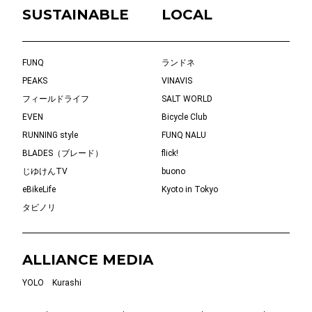
SUSTAINABLE
LOCAL
FUNQ
ランドネ
PEAKS
VINAVIS
フィールドライフ
SALT WORLD
EVEN
Bicycle Club
RUNNING style
FUNQ NALU
BLADES（ブレード）
flick!
じゆけんTV
buono
eBikeLife
Kyoto in Tokyo
タビノリ
ALLIANCE MEDIA
YOLO
Kurashi