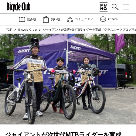
読み物
買い物
コミュニティ
Others
TOP
Bicycle Club
ジャイアントが次世代MTBライダーを育成「グラスルーツプログラム2
ジャイアントが次世代MTBライダーを育成