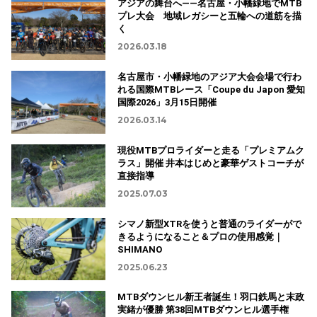
アジアの舞台へ――名古屋・小幡緑地でMTB
プレ大会 地域レガシーと五輪への道筋を描
く
2026.03.18
名古屋市・小幡緑地のアジア大会会場で行わ
れる国際MTBレース「Coupe du Japon 愛知
国際2026」3月15日開催
2026.03.14
現役MTBプロライダーと走る「プレミアムク
ラス」開催 井本はじめと豪華ゲストコーチが
直接指導
2025.07.03
シマノ新型XTRを使うと普通のライダーがで
きるようになること＆プロの使用感覚｜
SHIMANO
2025.06.23
MTBダウンヒル新王者誕生！羽口鉄馬と末政
実緒が優勝 第38回MTBダウンヒル選手権