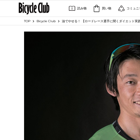
読み物
買い物
コミュニ
TOP
Bicycle Club
油でやせる！ 【ロードレース選手に聞くダイエット実践