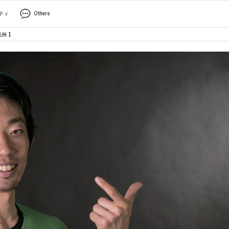
ティ
Others
例 】