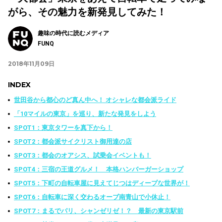
がら、その魅力を新発見してみた！
趣味の時代に読むメディア
FUNQ
2018年11月09日
INDEX
世田谷から都心のど真ん中へ！ オシャレな都会派ライド
「10マイルの東京」を巡り、新たな発見をしよう
SPOT1：東京タワーを真下から！
SPOT2：都会派サイクリスト御用達の店
SPOT3：都会のオアシス、試乗会イベントも！
SPOT4：三宿の王道グルメ！ 本格ハンバーガーショップ
SPOT5：下町の自転車屋に見えてじつはディープな世界が！
SPOT6：自転車に深く交わるオーブ南青山で小休止！
SPOT7：まるでパリ、シャンゼリゼ！？ 最新の東京駅前