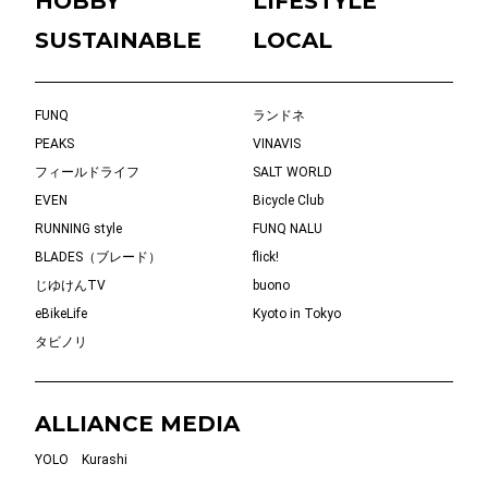
HOBBY
LIFESTYLE
SUSTAINABLE
LOCAL
FUNQ
ランドネ
PEAKS
VINAVIS
フィールドライフ
SALT WORLD
EVEN
Bicycle Club
RUNNING style
FUNQ NALU
BLADES（ブレード）
flick!
じゆけんTV
buono
eBikeLife
Kyoto in Tokyo
タビノリ
ALLIANCE MEDIA
YOLO
Kurashi