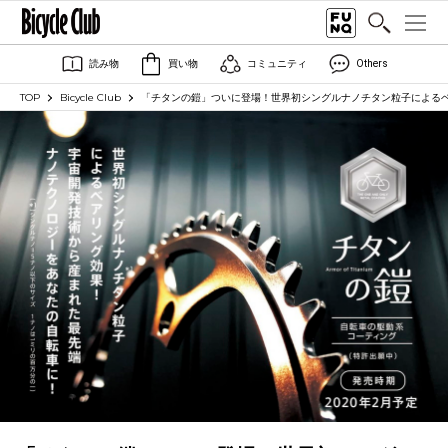
読み物
買い物
コミュニティ
Others
TOP
Bicycle Club
「チタンの鎧」ついに登場！世界初シングルナノチタン粒子による