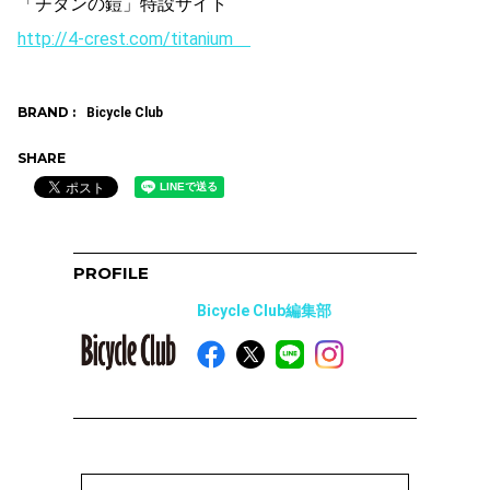
「チタンの鎧」特設サイト
http://4-crest.com/titanium
BRAND :
Bicycle Club
SHARE
PROFILE
Bicycle Club編集部