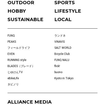
OUTDOOR
SPORTS
HOBBY
LIFESTYLE
SUSTAINABLE
LOCAL
FUNQ
ランドネ
PEAKS
VINAVIS
フィールドライフ
SALT WORLD
EVEN
Bicycle Club
RUNNING style
FUNQ NALU
BLADES（ブレード）
flick!
じゆけんTV
buono
eBikeLife
Kyoto in Tokyo
タビノリ
ALLIANCE MEDIA