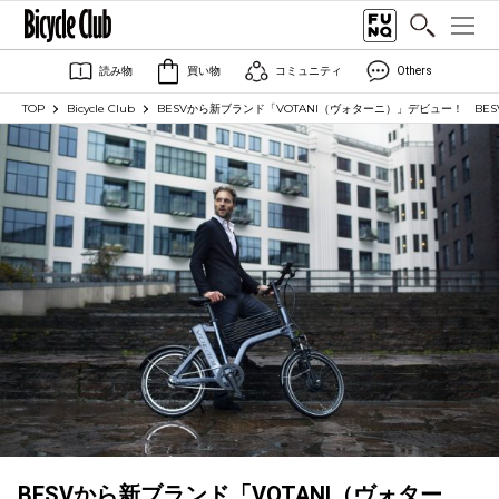
読み物
買い物
コミュニティ
Others
TOP
Bicycle Club
BESVから新ブランド「VOTANI（ヴォターニ）」デビュー！ BE
BESVから新ブランド「VOTANI（ヴォター