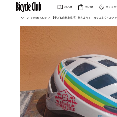
読み物
買い物
コミュニ
TOP
Bicycle Club
【子ども自転車生活】覚えよう！ カッコよくヘルメッ