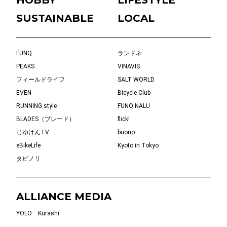
SUSTAINABLE
LOCAL
FUNQ
ランドネ
PEAKS
VINAVIS
フィールドライフ
SALT WORLD
EVEN
Bicycle Club
RUNNING style
FUNQ NALU
BLADES（ブレード）
flick!
じゆけんTV
buono
eBikeLife
Kyoto in Tokyo
タビノリ
ALLIANCE MEDIA
YOLO
Kurashi