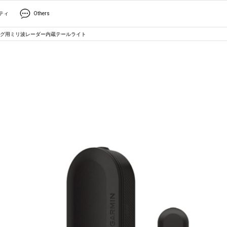
ティ
Others
グ用ミリ波レーダー内蔵テールライト