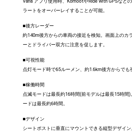
Varia アプリ使用時、KomootやRide wit
ラートをオーバーレイすることが可能。
■後方レーダー
約140m後方からの車両の接近を検知。画面上のカラ
ーとドライバー双方に注意を促します。
■可視性能
点灯モード時で65ルーメン、約1.6km後方からで
■稼働時間
点滅モードは最長約16時間(前モデルは最長15時
ードは最長約6時間。
■デザイン
シートポストに垂直にマウントできる縦型デザイン