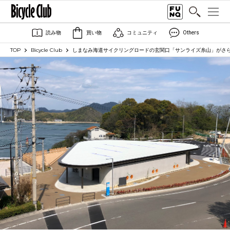
読み物
買い物
コミュニティ
Others
TOP
Bicycle Club
しまなみ海道サイクリングロードの玄関口「サンライズ糸山」がさ