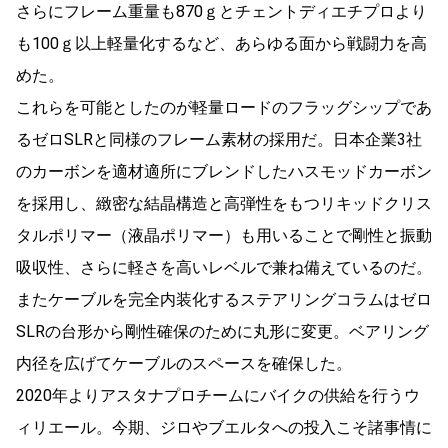
さらにフレーム重量も870ｇとチェントディエチプロより
も100ｇ以上軽量化するなど、あらゆる面から戦闘力を高
めた。
これらを可能としたのが軽量ロードのフラッグシップであ
るゼロSLRと同様のフレーム素材の採用だ。日本企業3社
のカーボンを適材適所にブレンドしたハスモッドカーボン
を採用し、緻密な結晶構造と高弾性をもつリキッドクリス
タルポリマー（液晶ポリマー）も用いることで剛性と振動
吸収性、さらに軽さを高いレベルで兼ね備えているのだ。
またケーブルを完全内装化するステアリングコラムはゼロ
SLRの台形から剛性確保のために丸形に変更。ベアリング
内径を広げてケーブルのスペースを確保した。
2020年よりアスタナプロチームにバイクの供給を行うウ
ィリエール。今期、ジロやブエルタへの投入こそ諸事情に