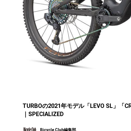
TURBOの2021年モデル「LEVO SL
｜SPECIALIZED
Bicycle Club編集部