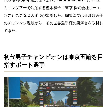
代表候補の與那嶺恵理（茨城、OANDA JAPAN）とJフェ
ミニンツアーで活躍する樫木祥子（東京 株式会社オーエ
ンス）の男女２人ずつが出場した。編集部では與那嶺選手
のチャレンジ現場から、初の世界選手権の裏舞台を取材し
てきた。
初代男子チャンピオンは東京五輪を目
指すボート選手