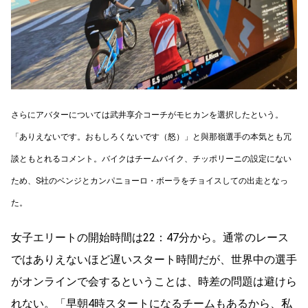
さらにアバターについては武井享介コーチがモヒカンを選択したという。
「ありえないです。おもしろくないです（怒）」と與那嶺選手の本気とも冗
談ともとれるコメント。バイクはチームバイク、チッポリーニの設定にない
ため、S社のベンジとカンパニョーロ・ボーラをチョイスしての出走となっ
た。
女子エリートの開始時間は22：47分から。通常のレース
ではありえないほど遅いスタート時間だが、世界中の選手
がオンラインで会するということは、時差の問題は避けら
れない。「早朝4時スタートになるチームもあるから、私