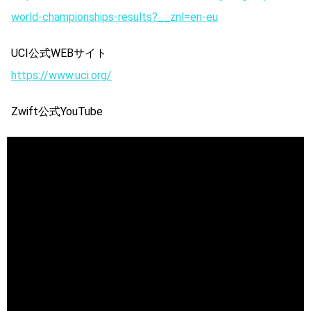
world-championships-results?__znl=en-eu
UCI公式WEBサイト
https://www.uci.org/
Zwift公式YouTube