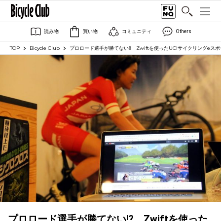
読み物
買い物
コミュニティ
Others
TOP
Bicycle Club
プロロード選手が勝てない⁉ Zwiftを使ったUCIサイクリングeス
プロロード選手が勝てない⁉ Zwiftを使った