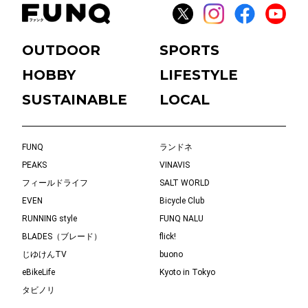
OUTDOOR
SPORTS
HOBBY
LIFESTYLE
SUSTAINABLE
LOCAL
FUNQ
ランドネ
PEAKS
VINAVIS
フィールドライフ
SALT WORLD
EVEN
Bicycle Club
RUNNING style
FUNQ NALU
BLADES（ブレード）
flick!
じゆけんTV
buono
eBikeLife
Kyoto in Tokyo
タビノリ