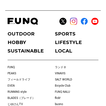
OUTDOOR
SPORTS
HOBBY
LIFESTYLE
SUSTAINABLE
LOCAL
FUNQ
ランドネ
PEAKS
VINAVIS
フィールドライフ
SALT WORLD
EVEN
Bicycle Club
RUNNING style
FUNQ NALU
BLADES（ブレード）
flick!
じゆけんTV
buono