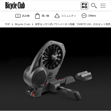
読み物
買い物
コミュニティ
Others
TOP
Bicycle Club
光学センサー式パワーメーター内蔵「DIRETO XR」のカセット別売