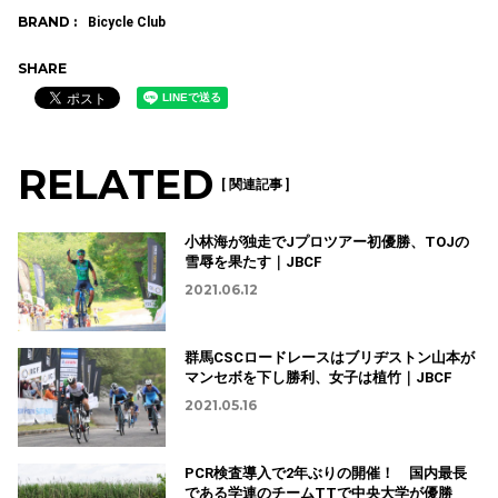
BRAND :
Bicycle Club
SHARE
RELATED
[ 関連記事 ]
小林海が独走でJプロツアー初優勝、TOJの
雪辱を果たす｜JBCF
2021.06.12
群馬CSCロードレースはブリヂストン山本が
マンセボを下し勝利、女子は植竹｜JBCF
2021.05.16
PCR検査導入で2年ぶりの開催！ 国内最長
である学連のチームTTで中央大学が優勝