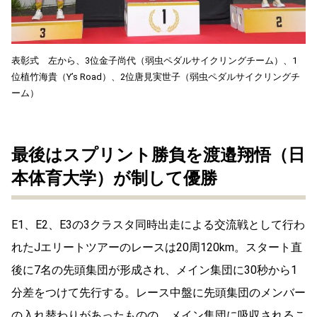
表彰式 左から、3位金子尚代（弱虫ペダルサイクリングチーム）、1
位植竹海貴（Y’s Road）、2位唐見実世子（弱虫ペダルサイクリングチ
ーム）
最後はスプリント勝負を渡邉翔悟（日
本体育大学）が制して優勝
E1、E2、E3の3クラスタ同時出走による交流戦として行わ
れたJエリートツアーのレースは20周120km。スタート直
後に7名の先頭集団が形成され、メイン集団に30秒から1
分差をつけて先行する。レース中盤に先頭集団のメンバー
の入れ替わりがあったものの、メイン集団に吸収されるこ