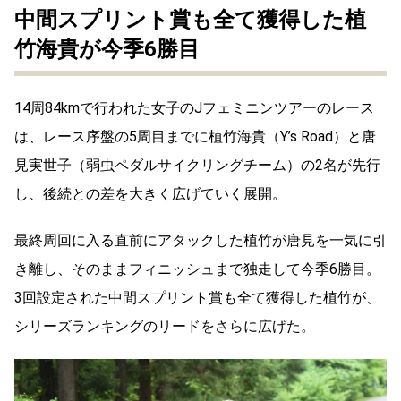
中間スプリント賞も全て獲得した植
竹海貴が今季6勝目
14周84kmで行われた女子のJフェミニンツアーのレース
は、レース序盤の5周目までに植竹海貴（Y’s Road）と唐
見実世子（弱虫ペダルサイクリングチーム）の2名が先行
し、後続との差を大きく広げていく展開。
最終周回に入る直前にアタックした植竹が唐見を一気に引
き離し、そのままフィニッシュまで独走して今季6勝目。
3回設定された中間スプリント賞も全て獲得した植竹が、
シリーズランキングのリードをさらに広げた。