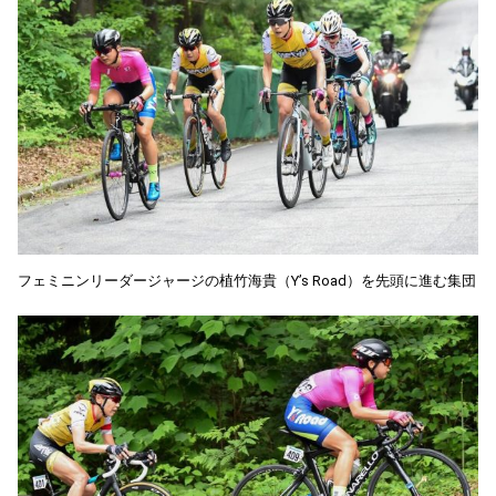
フェミニンリーダージャージの植竹海貴（Y’s Road）を先頭に進む集団