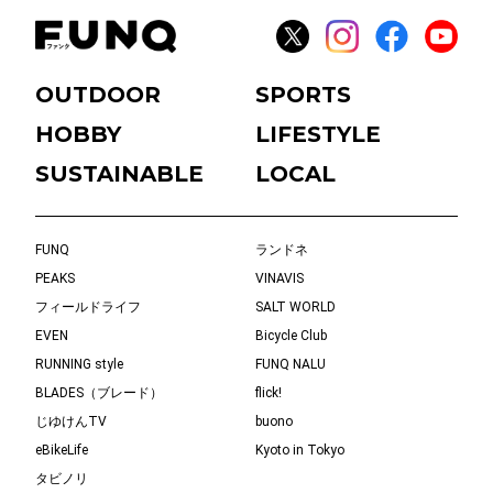
OUTDOOR
SPORTS
HOBBY
LIFESTYLE
SUSTAINABLE
LOCAL
FUNQ
ランドネ
PEAKS
VINAVIS
フィールドライフ
SALT WORLD
EVEN
Bicycle Club
RUNNING style
FUNQ NALU
BLADES（ブレード）
flick!
じゆけんTV
buono
eBikeLife
Kyoto in Tokyo
タビノリ