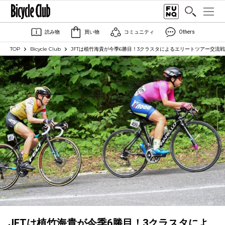
読み物
買い物
コミュニティ
Others
TOP
Bicycle Club
JFTは植竹海貴が今季6勝目！3クラスタによるエリートツアー交流
JFTは植竹海貴が今季6勝目！3クラスタによ