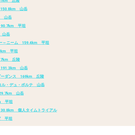
1km 丘陵
0.8km 山岳
m 山岳
0.7km 平坦
 山岳
～ニーム 159.4km 平坦
9km 平坦
7km 丘陵
91.3km 山岳
ーダンス 169km 丘陵
 コル・デュ・ポルテ 山岳
9.7km 山岳
m 平坦
30.8km 個人タイムトライアル
ゼ 平坦