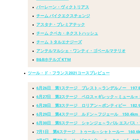
バーレーン・ヴィクトリアス
チーム バイクエクスチェンジ
アスタナ・プレミアテック
チーム クベカ・ネクストハッシュ
チーム トタルエナジーズ
アンテルマルシェ・ワンティ・ゴベールマテリオ
B&Bホテルズ KTM
ツール・ド・フランス2021コースプレビュー
6月26日 第1ステージ ブレスト～ランデルノー 197.
6月27日 第2ステージ ペロス＝ギレック～ミュール＝ド
6月28日 第3ステージ ロリアン～ポンティビー 182.
6月29日 第4ステージ ルドン～フジェール 150.4km
6月30日 第5ステージ シャンジェ～ラバル エスパス・
7月1日 第6ステージ トゥール～シャトールー 160.6