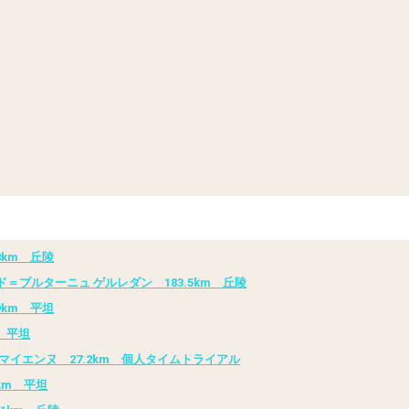
8km 丘陵
＝ブルターニュ ゲルレダン 183.5km 丘陵
9km 平坦
 平坦
マイエンヌ 27.2km 個人タイムトライアル
km 平坦