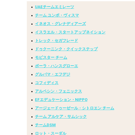
UAEチームエミレーツ
チーム ユンボ・ヴィスマ
イネオス・グレナディアーズ
イスラエル・スタートアップネイション
トレック・セガフレード
ドゥクーニンク・クイックステップ
モビスター チーム
ボーラ・ハンスグローエ
グルパマ・エフデジ
コフィディス
アルペシン・フェニックス
EFエデュケーション・NIPPO
アージェードゥーゼール・シトロエン チーム
チーム アルケア・サムシック
チームDSM
ロット・スーダル