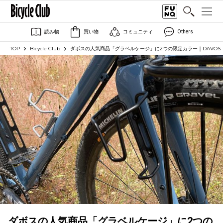
読み物
買い物
コミュニティ
Others
TOP
Bicycle Club
ダボスの人気商品「グラベルケージ」に2つの限定カラー｜DAVOS
ダボスの人気商品「グラベルケージ」に2つの