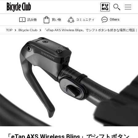
読み物
買い物
コミュニティ
Others
TOP
Bicycle Club
「eTap AXS Wireless Blips」でシフトボタンを好きな場所に増設
「eTap AXS Wireless Blips」でシフトボタン