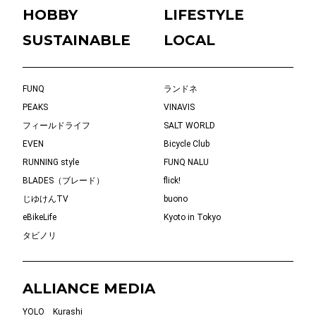
HOBBY
LIFESTYLE
SUSTAINABLE
LOCAL
FUNQ
ランドネ
PEAKS
VINAVIS
フィールドライフ
SALT WORLD
EVEN
Bicycle Club
RUNNING style
FUNQ NALU
BLADES（ブレード）
flick!
じゆけんTV
buono
eBikeLife
Kyoto in Tokyo
タビノリ
ALLIANCE MEDIA
YOLO
Kurashi