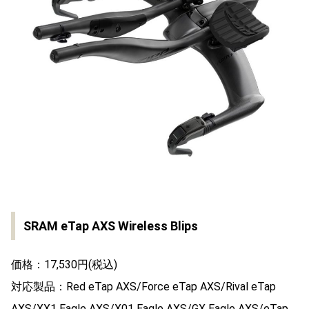
SRAM eTap AXS Wireless Blips
価格：17,530円(税込)
対応製品：Red eTap AXS/Force eTap AXS/Rival eTap
AXS/XX1 Eagle AXS/X01 Eagle AXS/GX Eagle AXS/eTap