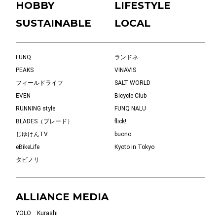
HOBBY
LIFESTYLE
SUSTAINABLE
LOCAL
FUNQ
ランドネ
PEAKS
VINAVIS
フィールドライフ
SALT WORLD
EVEN
Bicycle Club
RUNNING style
FUNQ NALU
BLADES（ブレード）
flick!
じゆけんTV
buono
eBikeLife
Kyoto in Tokyo
タビノリ
ALLIANCE MEDIA
YOLO
Kurashi