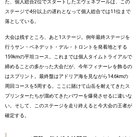
た、個人総合
2
位でスタートしたエヴェネプールは、この
ステージで
4
分以上の遅れとなって個人総合では
11
位まで
落としている。
大会は残すところ、あと
1
ステージ。例年最終ステージを
行うサン・ベネデット・デル・トロントを発着地とする
159km
の平坦コース。これまでは個人タイムトライアルで
締めることの多かった大会だが、今年フィナーレを飾るの
はスプリント。最終盤はアドリア海を見ながら
14.6km
の
周回コースを
5
周する。ここに賭けて山岳を耐えてきたス
プリンターたちが溜めてきたパワーを爆発させるに違いな
い。そして、このステージを走り終えると今大会の王者が
確定する。