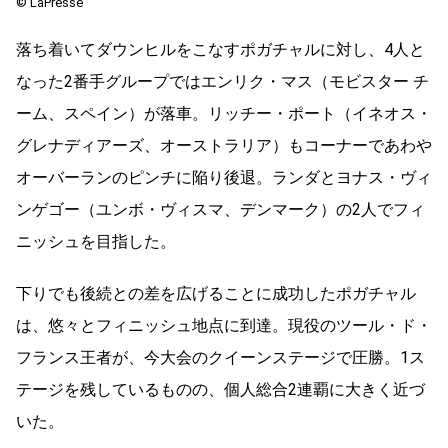
©︎ LaPresse
落ち着いてダウンヒルをこなすポガチャルに対し、
4
人と
なった
2
番手グループではエンリク・マス（モビスター チ
ーム、スペイン）が落車。リッチー・ポート（イネオス・
グレナディアーズ、オーストラリア）もコーナーであわや
オーバーランのピンチに陥り後退。ランダとヨナス・ヴィ
ンゲゴー（ユンボ・ヴィスマ、デンマーク）の
2
人でフィ
ニッシュを目指した。
下りでも後続との差を広げることに成功したポガチャル
は、悠々とフィニッシュ地点に到達。現役のツール・ド・
フランス王者が、今大会のクイーンステージで圧勝。
1
ス
テージを残しているものの、個人総合
2
連覇に大きく近づ
いた。