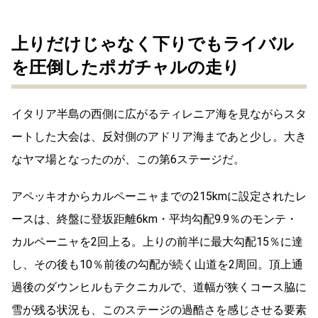
上りだけじゃなく下りでもライバル
を圧倒したポガチャルの走り
イタリア半島の西側に広がるティレニア海を見ながらスタ
ートした大会は、反対側のアドリア海まであと少し。大き
なヤマ場となったのが、この第
6
ステージだ。
アペッキオからカルペーニャまでの
215km
に設定されたレ
ースは、終盤に登坂距離
6km
・平均勾配
9.9
％のモンテ・
カルペーニャを
2
回上る。上りの前半に最大勾配
15
％に達
し、その後も
10
％前後の勾配が続く山道を
2
周回。頂上通
過後のダウンヒルもテクニカルで、道幅が狭くコース脇に
雪が残る状況も、このステージの過酷さを感じさせる要素