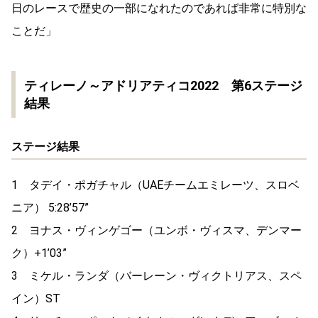
日のレースで歴史の一部になれたのであれば非常に特別な
ことだ」
ティレーノ～アドリアティコ
2022
第
6
ステージ
結果
ステージ結果
1
タデイ・ポガチャル（
UAE
チームエミレーツ、スロベ
ニア）
5:28’57”
2
ヨナス・ヴィンゲゴー（ユンボ・ヴィスマ、デンマー
ク）
+1’03”
3
ミケル・ランダ（バーレーン・ヴィクトリアス、スペ
イン）
ST