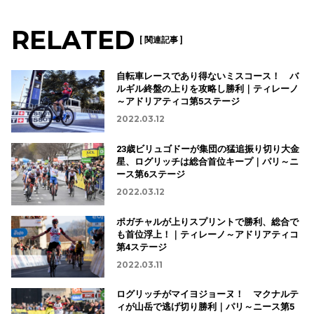
RELATED
[ 関連記事 ]
自転車レースであり得ないミスコース！ バ
ルギル終盤の上りを攻略し勝利｜ティレーノ
～アドリアティコ第5ステージ
2022.03.12
23歳ビリュゴドーが集団の猛追振り切り大金
星、ログリッチは総合首位キープ｜パリ～ニ
ース第6ステージ
2022.03.12
ポガチャルが上りスプリントで勝利、総合で
も首位浮上！｜ティレーノ～アドリアティコ
第4ステージ
2022.03.11
ログリッチがマイヨジョーヌ！ マクナルテ
ィが山岳で逃げ切り勝利｜パリ～ニース第5