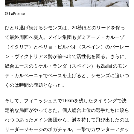
©︎ LaPresse
ひとり逃げ続けるシモンズは、
20
秒ほどのリードを保っ
て最終周回へ突入。メイン集団もダミアーノ・カルーゾ
（イタリア）とペリョ・ビルバオ（スペイン）のバーレー
ン・ヴィクトリアス勢が前へ出て活性化を図る。さらに、
総合エースのミケル・ランダ（スペイン）も
2
回目のモン
テ・カルペーニャでペースを上げると、シモンズに追いつ
くのは時間の問題となった。
そして、フィニッシュまで
16km
を残したタイミングで決
定的な局面がやってきた。個人総合上位の選手たちに絞ら
れつつあったメイン集団から、満を持して飛び出したのは
リーダージャージのポガチャル。一撃でカウンターアタッ