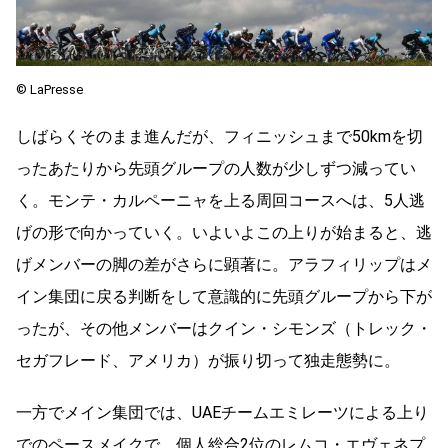
©︎ LaPresse
しばらくそのまま進んだが、フィニッシュまで
50km
を切
ったあたりから先頭グループの人数が少しずつ減ってい
く。モンテ・カルペーニャを上る周回コースへは、
5
人逃
げの形で向かっていく。いよいよこの上りが始まると、逃
げメンバーの脚の差がさらに顕著に。アラフィリップはメ
イン集団に戻る判断をして意識的に先頭グループから下が
ったが、その他メンバーはクイン・シモンズ（トレック・
セガフレード、アメリカ）が振り切って独走態勢に。
一方でメイン集団では、
UAE
チームエミレーツによる上り
でのペースメイクで、個人総合
2
位のレムコ・エヴェネプ