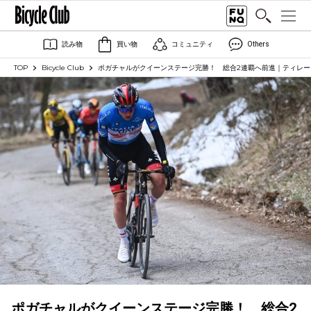
読み物
買い物
コミュニティ
Others
TOP
Bicycle Club
ポガチャルがクイーンステージ完勝！ 総合2連覇へ前進｜ティレー
ポガチャルがクイーンステージ完勝！ 総合2