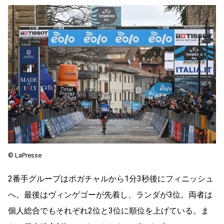
©︎ LaPresse
2
番手グループはポガチャルから
1
分
3
秒後にフィニッシュ
へ。最後はヴィンゲゴーが先着し、ランダが
3
位。両者は
個人総合でもそれぞれ
2
位と
3
位に順位を上げている。ま