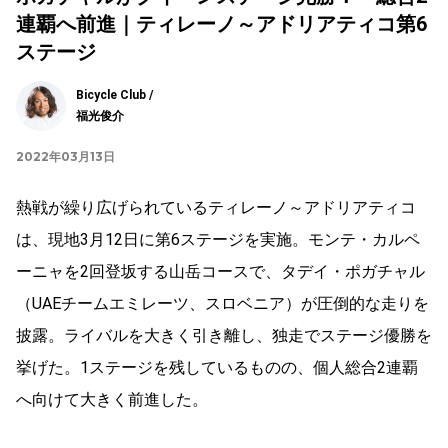
連覇へ前進｜ティレーノ～アドリアティコ第6
ステージ
Bicycle Club /
福光俊介
2022年03月13日
熱戦が繰り広げられているティレーノ～アドリアティコ
は、現地
3
月
12
日に第
6
ステージを実施。モンテ・カルペ
ーニャを
2
回登坂する山岳コースで、タデイ・ポガチャル
（
UAE
チームエミレーツ、スロベニア）が圧倒的な走りを
披露。ライバルを大きく引き離し、独走でステージ優勝を
挙げた。
1
ステージを残しているものの、個人総合
2
連覇
へ向けて大きく前進した。