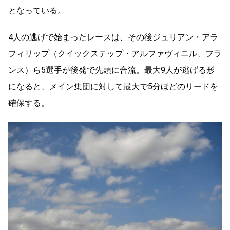
となっている。
4
人の逃げで始まったレースは、その後ジュリアン・アラ
フィリップ（クイックステップ・アルファヴィニル、フラ
ンス）ら
5
選手が後発で先頭に合流。最大
9
人が逃げる形
になると、メイン集団に対して最大で
5
分ほどのリードを
確保する。