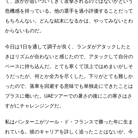
て、誰かが追いついてきて攻撃されるのではないかという
危機感を持っている。他の選手を過小評価することだって
もちろんない。どんな結末になるかは、やってみないとわ
からないものだ。
今日は
1
日を通して調子が良く、ランダがアタックしたと
きはリズムが合わないと感じたので、アタックして自分の
ペースに持ち込んだ。とても寒くて頂上ではめまいがしそ
うだったが、何とか全力を尽くした。下りがとても難しか
ったので、落車を回避する意味でも単独走にできたことは
プラスに働いた。
UAE
ツアーでの暑さの後にこの寒さはさ
すがにチャレンジングだ。
私はパンターニがツール・ド・フランスで勝った年に生ま
れている。彼のキャリアを詳しく追ったことはないが、今