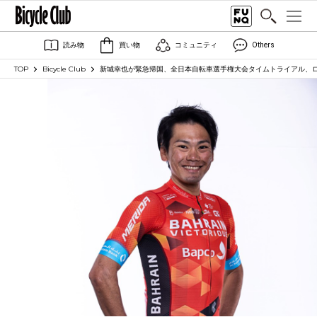
読み物
買い物
コミュニティ
Others
TOP
Bicycle Club
新城幸也が緊急帰国、全日本自転車選手権大会タイムトライアル、