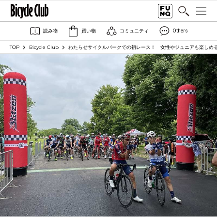
読み物
買い物
コミュニティ
Others
TOP
Bicycle Club
わたらせサイクルパークでの初レース！ 女性やジュニアも楽しめ