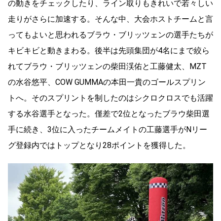
の動きをチェックしたり、ライン取りもきれいで若々しい
走りがさらに加速する。そんな中、大会ホストチームと言
ってもよいと思われるブラウ・ブリッツェンの選手たちが
キビキビと動きまわる。後半は先頭集団が4名にまで絞ら
れてブラウ・ブリッツェンの柴田渓佑と工藤健太、MZT
の水谷悠平、COW GUMMAの本田一貴のゴールスプリン
トへ。そのスプリントを制したのはシクロクロスでも活躍
する水谷選手となった。僅差で2位となったブラウ柴田選
手に続き、3位に入ったチームメイトの工藤選手がNリー
グ登録内ではトップとなり28ポイントを獲得した。