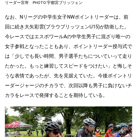
リーダー宮嵜 PHOTO:宇都宮ブリッツェン
なお、Nリーグの中学生女子NWポイントリーダーは、前
回に続き大矢彩雲(ブラウブリッツェンU15)が防衛した。
今レースではエスポワールAの中学生男子に混ざり唯一の
女子参戦となったこともあり、ポイントリーダー授与式で
は「少しでも⻑い時間、男子選手たちについていって走り
たかった。もっと練習してスピードをつけたい」と悔しそ
うな表情であったが、先を見据えていた。今後ポイントリ
ーダージャージのチカラで、次回以降も男子に負けないチ
カラをレースで発揮することを期待している。