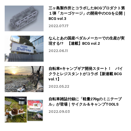
三ヶ島製作所とコラボしたBCGプロダクト第
１弾「カーゴケージ」の開発中のCGを公開｜
BCG vol.3
2022.07.17
なんとあの国産ペダルメーカーでの生産が実
現する!? 【連載】BCG vol.2
2022.06.11
自転車×キャンプギア開発スタート！ バイ
クラとレジスタントがコラボ【新連載 BCG
vol.1】
2022.05.22
自転車雑誌付録に「軽量270gのミニテーブ
ル」が登場｜サイクル＆キャンプTOOLS
2022.09.03