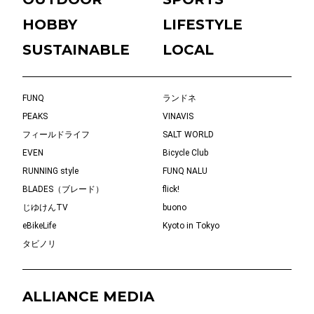
HOBBY
LIFESTYLE
SUSTAINABLE
LOCAL
FUNQ
ランドネ
PEAKS
VINAVIS
フィールドライフ
SALT WORLD
EVEN
Bicycle Club
RUNNING style
FUNQ NALU
BLADES（ブレード）
flick!
じゆけんTV
buono
eBikeLife
Kyoto in Tokyo
タビノリ
ALLIANCE MEDIA