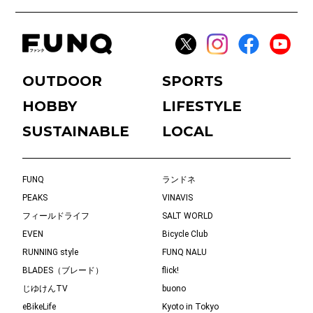
OUTDOOR
SPORTS
HOBBY
LIFESTYLE
SUSTAINABLE
LOCAL
FUNQ
ランドネ
PEAKS
VINAVIS
フィールドライフ
SALT WORLD
EVEN
Bicycle Club
RUNNING style
FUNQ NALU
BLADES（ブレード）
flick!
じゆけんTV
buono
eBikeLife
Kyoto in Tokyo