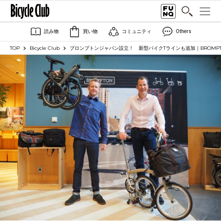
読み物
買い物
コミュニティ
Others
TOP
Bicycle Club
ブロンプトンジャパン設立！ 新型バイクTラインも追加｜BROMPT