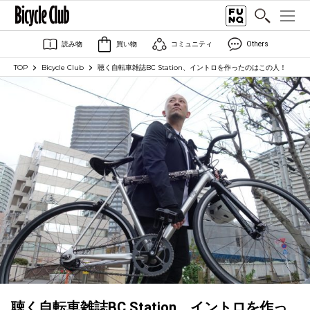
読み物
買い物
コミュニティ
Others
TOP
Bicycle Club
聴く自転車雑誌BC Station、イントロを作ったのはこの人！
聴く自転車雑誌BC Station、イントロを作っ