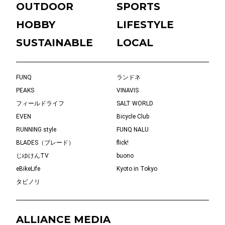
OUTDOOR
SPORTS
HOBBY
LIFESTYLE
SUSTAINABLE
LOCAL
FUNQ
ランドネ
PEAKS
VINAVIS
フィールドライフ
SALT WORLD
EVEN
Bicycle Club
RUNNING style
FUNQ NALU
BLADES（ブレード）
flick!
じゆけんTV
buono
eBikeLife
Kyoto in Tokyo
タビノリ
ALLIANCE MEDIA