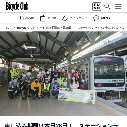
読み物
買い物
コミュニティ
Others
TOP
Bicycle Club
申し込み期限は本日28日！ ステーションライドの魅力をおさらい｜Stati
申し込み期限は本日28日！ ステーションラ