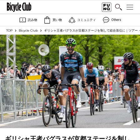
読み物
買い物
コミュニティ
Others
TOP
Bicycle Club
ギリシャ王者バグラスが京都ステージを制して総合首位に｜ツアー
ギリシャ王者バグラスが京都ステージを制し