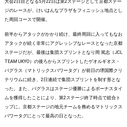
大会2日目となる5月22日は第2ステージとして京都ステー
ジのレースが、けいはんなプラザをフィニッシュ地点とし
た周回コースで開催。
前半からアタックがかかり続け、最終周回に入ってもなお
アタックが続く非常にアグレッシブなレースとなった京都
ステージだが、最後は集団スプリントとなり岡 篤志（JCL
TEAM UKYO）の後ろからスプリントしたゲオルギオス・
バグラス（マトリックスパワータグ）が前日の堺国際クリ
テリウムに続き、2日連続で集団スプリントを制す形とな
った。また、バグラスはステージ優勝によるボーナスタイ
ムを獲得したことにより、第2ステージ終了時点で総合ト
ップに。京都ステージの地元チームを務めるマトリックス
パワータグにとって最高の日となった。