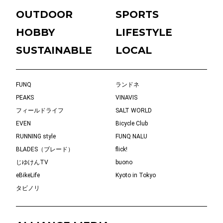
OUTDOOR
SPORTS
HOBBY
LIFESTYLE
SUSTAINABLE
LOCAL
FUNQ
ランドネ
PEAKS
VINAVIS
フィールドライフ
SALT WORLD
EVEN
Bicycle Club
RUNNING style
FUNQ NALU
BLADES（ブレード）
flick!
じゆけんTV
buono
eBikeLife
Kyoto in Tokyo
タビノリ