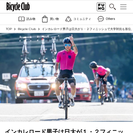
読み物
買い物
コミュニティ
Others
TOP
Bicycle Club
インカレロード男子は日大が１・２フィニッシュで大学対抗も首位
インカレロード男子は日大が１・２フィニッ