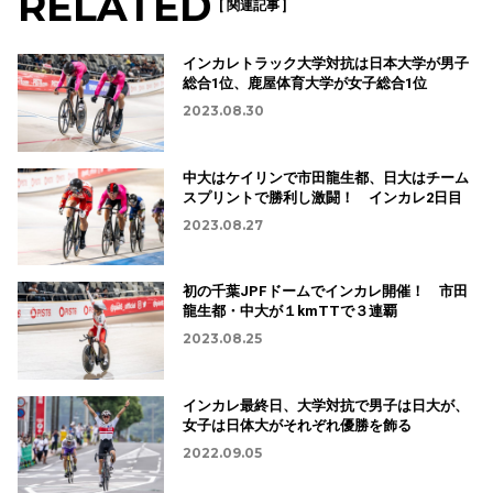
RELATED
[ 関連記事 ]
インカレトラック大学対抗は日本大学が男子
総合1位、鹿屋体育大学が女子総合1位
2023.08.30
中大はケイリンで市田龍生都、日大はチーム
スプリントで勝利し激闘！ インカレ2日目
2023.08.27
初の千葉JPFドームでインカレ開催！ 市田
龍生都・中大が１kmTTで３連覇
2023.08.25
インカレ最終日、大学対抗で男子は日大が、
女子は日体大がそれぞれ優勝を飾る
2022.09.05