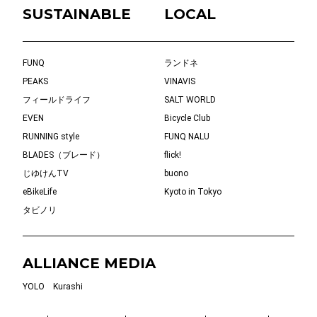
SUSTAINABLE
LOCAL
FUNQ
ランドネ
PEAKS
VINAVIS
フィールドライフ
SALT WORLD
EVEN
Bicycle Club
RUNNING style
FUNQ NALU
BLADES（ブレード）
flick!
じゆけんTV
buono
eBikeLife
Kyoto in Tokyo
タビノリ
ALLIANCE MEDIA
YOLO
Kurashi