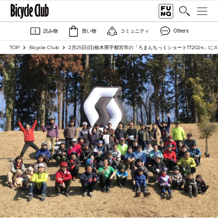
読み物
買い物
コミュニティ
Others
TOP
Bicycle Club
2月25日(日)栃木県宇都宮市の「ろまんちっくショートTT2024」に