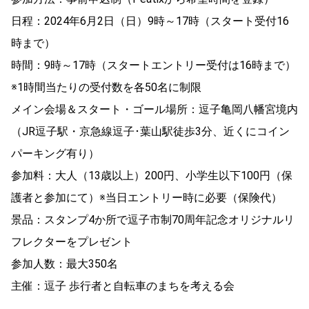
日程：2024年6月2日（日）9時～17時（スタート受付16
時まで）
時間：9時～17時（スタートエントリー受付は16時まで）
※1時間当たりの受付数を各50名に制限
メイン会場＆スタート・ゴール場所：逗子亀岡八幡宮境内
（JR逗子駅・京急線逗子･葉山駅徒歩3分、近くにコイン
パーキング有り）
参加料：大人（13歳以上）200円、小学生以下100円（保
護者と参加にて）※当日エントリー時に必要（保険代）
景品：スタンプ4か所で逗子市制70周年記念オリジナルリ
フレクターをプレゼント
参加人数：最大350名
主催：逗子 歩行者と自転車のまちを考える会