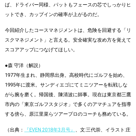
ば、ドライバー同様、パットもフェースの芯でしっかりヒ
ットでき、カップインの確率が上がるのだ。
今回紹介したコースマネジメントは、危険を回避する「リ
スクマネジメント」と言える。安全確実な攻め方を覚えて
スコアアップにつなげてほしい。
●森 守洋（解説）
1977年生まれ、静岡県出身。高校時代にゴルフを始め、
1995年に渡米。サンディエゴにてミニツアーを転戦しな
がら腕を磨く。帰国後、陳清波に師事。現在は東京都三鷹
市内の「東京ゴルフスタジオ」で多くのアマチュアを指導
する傍ら、原江里菜らツアープロのコーチも務めている。
（出典：
『EVEN 2018年3月号』
、文:三代崇、イラスト:庄