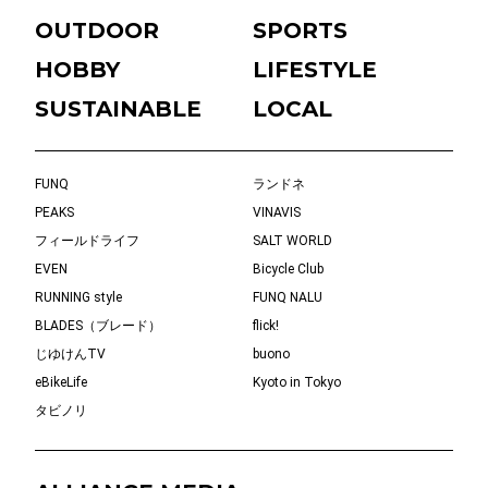
OUTDOOR
SPORTS
HOBBY
LIFESTYLE
SUSTAINABLE
LOCAL
FUNQ
ランドネ
PEAKS
VINAVIS
フィールドライフ
SALT WORLD
EVEN
Bicycle Club
RUNNING style
FUNQ NALU
BLADES（ブレード）
flick!
じゆけんTV
buono
eBikeLife
Kyoto in Tokyo
タビノリ