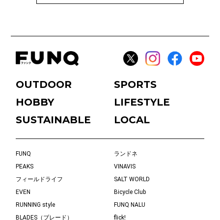
OUTDOOR
SPORTS
HOBBY
LIFESTYLE
SUSTAINABLE
LOCAL
FUNQ
ランドネ
PEAKS
VINAVIS
フィールドライフ
SALT WORLD
EVEN
Bicycle Club
RUNNING style
FUNQ NALU
BLADES（ブレード）
flick!