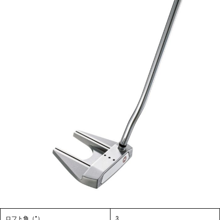
ロフト角（°）
3