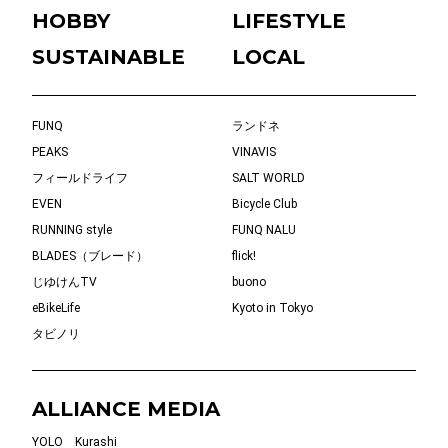
HOBBY
LIFESTYLE
SUSTAINABLE
LOCAL
FUNQ
ランドネ
PEAKS
VINAVIS
フィールドライフ
SALT WORLD
EVEN
Bicycle Club
RUNNING style
FUNQ NALU
BLADES（ブレード）
flick!
じゆけんTV
buono
eBikeLife
Kyoto in Tokyo
タビノリ
ALLIANCE MEDIA
YOLO
Kurashi