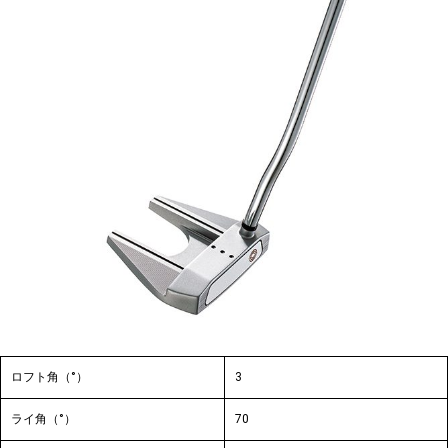
ロフト角（°）
3
ライ角（°）
70