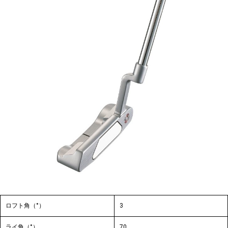
ロフト角（°）
3
ライ角（°）
70