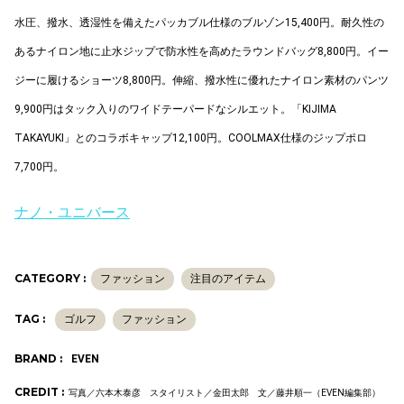
水圧、撥水、透湿性を備えたパッカブル仕様のブルゾン15,400円。耐久性の
あるナイロン地に止水ジップで防水性を高めたラウンドバッグ8,800円。イー
ジーに履けるショーツ8,800円。伸縮、撥水性に優れたナイロン素材のパンツ
9,900円はタック入りのワイドテーパードなシルエット。「KIJIMA
TAKAYUKI」とのコラボキャップ12,100円。COOLMAX仕様のジップポロ
7,700円。
ナノ・ユニバース
CATEGORY :
ファッション
注目のアイテム
TAG :
ゴルフ
ファッション
BRAND :
EVEN
CREDIT :
写真／六本木泰彦 スタイリスト／金田太郎 文／藤井順一（EVEN編集部）