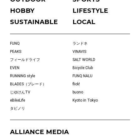
HOBBY
LIFESTYLE
SUSTAINABLE
LOCAL
FUNQ
ランドネ
PEAKS
VINAVIS
フィールドライフ
SALT WORLD
EVEN
Bicycle Club
RUNNING style
FUNQ NALU
BLADES（ブレード）
flick!
じゆけんTV
buono
eBikeLife
Kyoto in Tokyo
タビノリ
ALLIANCE MEDIA