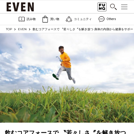
読み物
買い物
コミュニティ
Others
TOP
EVEN
飲むコアフォースで 〝若々しさ〞を解き放つ 身体の内側から健康をサポー
飲むコアフォースで 〝若々しさ〞を解き放つ