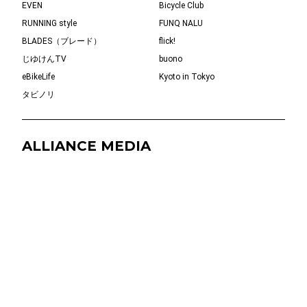
EVEN
Bicycle Club
RUNNING style
FUNQ NALU
BLADES（ブレード）
flick!
じゆけんTV
buono
eBikeLife
Kyoto in Tokyo
タビノリ
ALLIANCE MEDIA
YOLO
Kurashi
FUNQとは？
お問い合わせ
運営会社
媒体資料
採用情報
利用規約
個人情報保護方針
お詫びと訂正
© 2019-2026 FUNQ